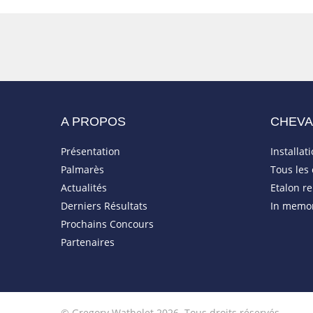
A PROPOS
CHEV
Présentation
Installat
Palmarès
Tous les
Actualités
Etalon r
Derniers Résultats
In memo
Prochains Concours
Partenaires
© Gregory Wathelet 2026. Tous droits réservés