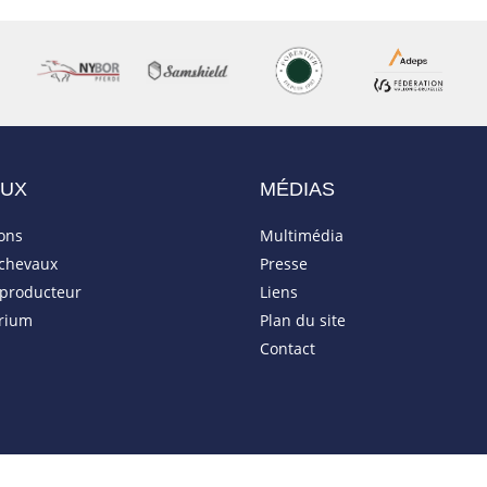
AUX
MÉDIAS
ions
Multimédia
 chevaux
Presse
eproducteur
Liens
rium
Plan du site
Contact