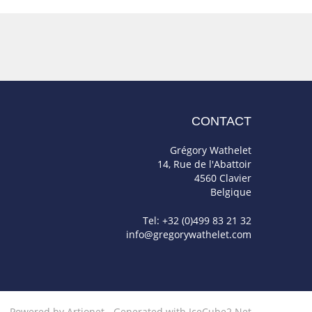
CONTACT
Grégory Wathelet
14, Rue de l'Abattoir
4560 Clavier
Belgique
Tel: +32 (0)499 83 21 32
info@gregorywathelet.com
Powered by Artionet
-
Generated with IceCube2.Net