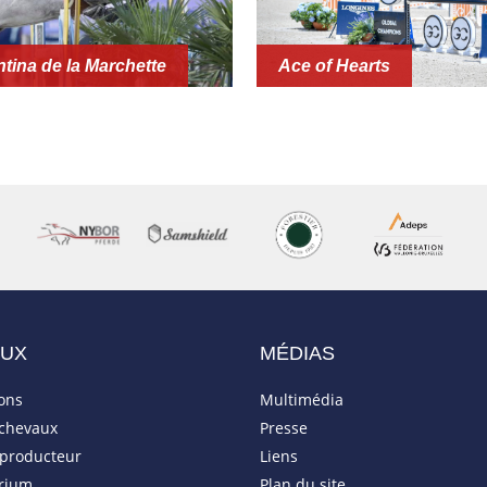
tina de la Marchette
Ace of Hearts
AUX
MÉDIAS
ions
Multimédia
 chevaux
Presse
eproducteur
Liens
rium
Plan du site