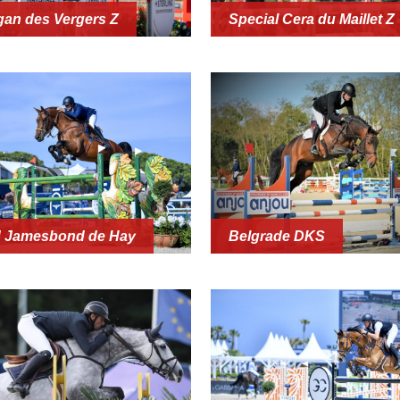
gan des Vergers Z
Special Cera du Maillet Z
 Jamesbond de Hay
Belgrade DKS