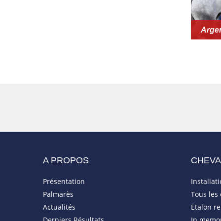
Argen
A PROPOS
CHEV
Présentation
Installat
Palmarès
Tous les
Actualités
Etalon r
Derniers Résultats
In memo