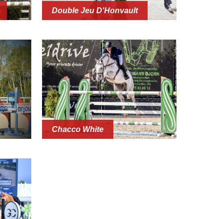
Double Jeu D'Honvault
Chacco White