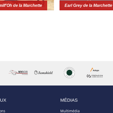
lf'Oh de la Marchette
Earl Grey de la Marchette
AUX
MÉDIAS
ions
Multimédia