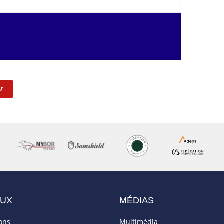
r
AUX
MÉDIAS
ions
Multimédia