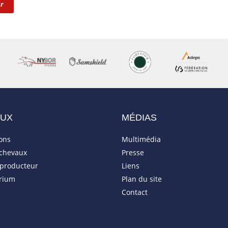
r
AUX
MÉDIAS
ions
Multimédia
 chevaux
Presse
eproducteur
Liens
rium
Plan du site
Contact