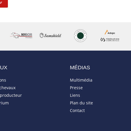
r
AUX
MÉDIAS
ions
Multimédia
 chevaux
Presse
eproducteur
Liens
rium
Plan du site
Contact