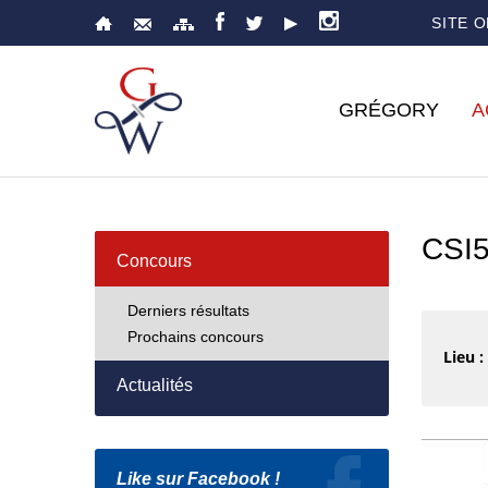
SITE 
GRÉGORY
A
CSI
Concours
Derniers résultats
Prochains concours
Lieu :
Actualités
Like sur Facebook !