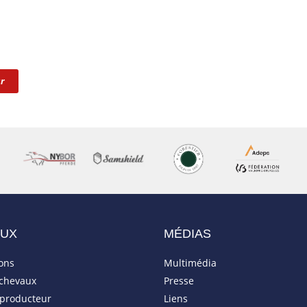
r
AUX
MÉDIAS
ions
Multimédia
 chevaux
Presse
eproducteur
Liens