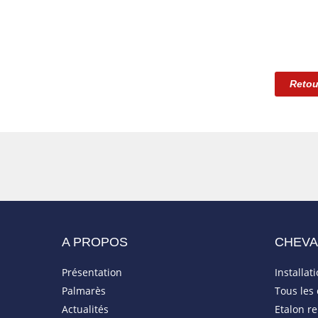
Retou
A PROPOS
CHEV
Présentation
Installat
Palmarès
Tous les
Actualités
Etalon r