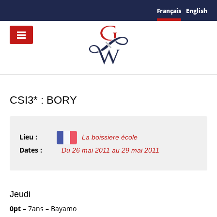
Français
English
CSI3* : BORY
Lieu :
La boissiere école
Dates :
Du 26 mai 2011 au 29 mai 2011
Jeudi
0pt
– 7ans – Bayamo