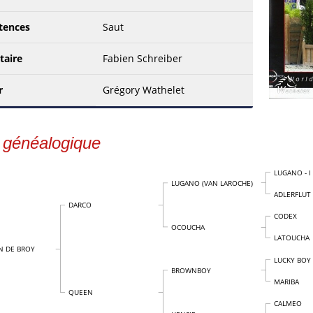
tences
Saut
taire
Fabien Schreiber
r
Grégory Wathelet
 généalogique
LUGANO - I
LUGANO (VAN LAROCHE)
ADLERFLUT
DARCO
CODEX
OCOUCHA
LATOUCHA
N DE BROY
LUCKY BOY
BROWNBOY
MARIBA
QUEEN
CALMEO