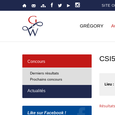
SITE 
GRÉGORY
A
CSI5
Concours
Derniers résultats
Prochains concours
Lieu :
Actualités
Résultat
Like sur Facebook !