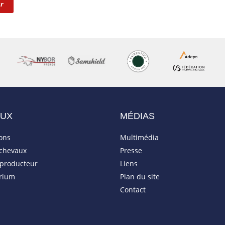
r
AUX
MÉDIAS
ions
Multimédia
 chevaux
Presse
eproducteur
Liens
rium
Plan du site
Contact