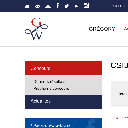
SITE 
GRÉGORY
A
CSI3
Concours
Derniers résultats
Prochains concours
Lieu :
Actualités
Détails 
Like sur Facebook !