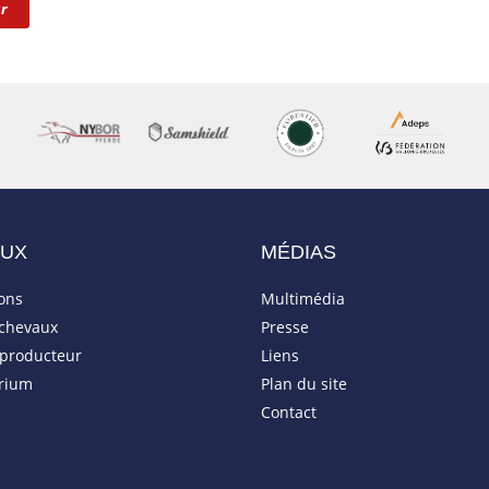
r
AUX
MÉDIAS
ions
Multimédia
 chevaux
Presse
eproducteur
Liens
rium
Plan du site
Contact