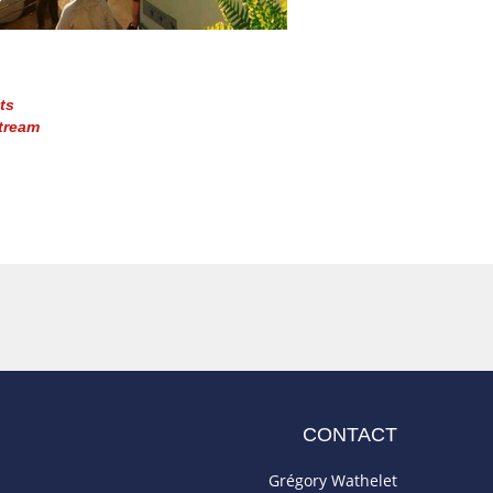
ts
tream
CONTACT
Grégory Wathelet