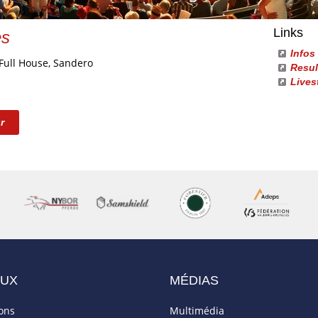
Links
es
Infos
 Full House, Sandero
Resul
Lives
r
AUX
MÉDIAS
ions
Multimédia