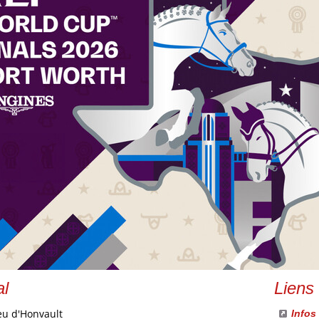
l
Liens
eu d'Honvault
Infos