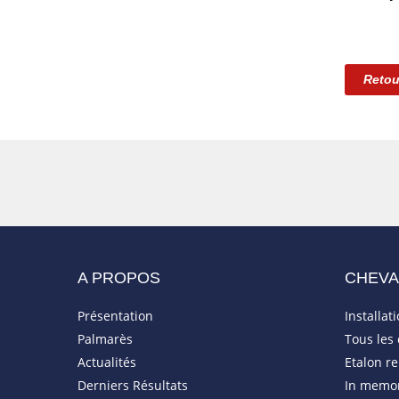
Retou
A PROPOS
CHEV
Présentation
Installat
Palmarès
Tous les
Actualités
Etalon r
Derniers Résultats
In memo