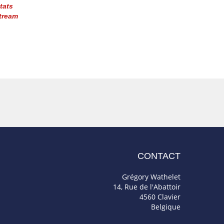
tats
tream
CONTACT
Grégory Wathelet
14, Rue de l'Abattoir
4560 Clavier
Belgique