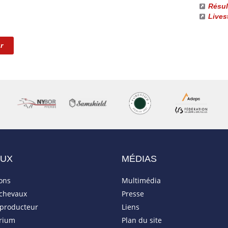
Résul
Lives
r
AUX
MÉDIAS
ions
Multimédia
 chevaux
Presse
eproducteur
Liens
rium
Plan du site