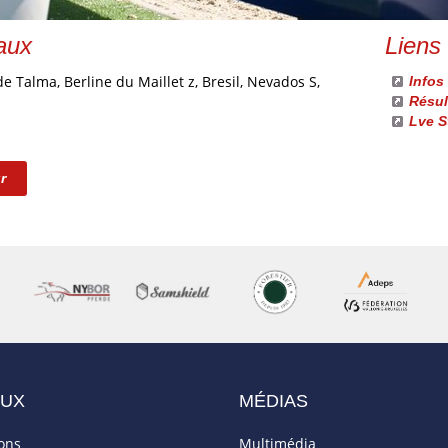
aux
Liens
de Talma, Berline du Maillet z, Bresil, Nevados S,
Infos
Résul
Lve S
r
AUX
MÉDIAS
ions
Multimédia