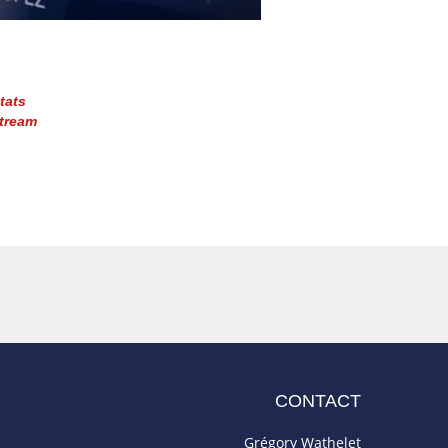
tats
tream
CONTACT
Grégory Wathelet