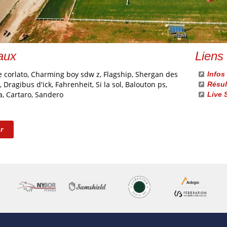
aux
Liens
e corlato, Charming boy sdw z, Flagship, Shergan des
Infos
, Dragibus d'ick, Fahrenheit, Si la sol, Balouton ps,
Résul
a, Cartaro, Sandero
Live 
r