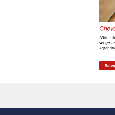
Chev
O'blue d
vergers z
Argentin
Retou