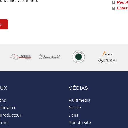
u Maillet Z, Sandero
Résul
Lives
r
AUX
MÉDIAS
ions
Multimédia
 chevaux
Presse
eproducteur
Liens
rium
Plan du site