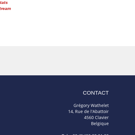
tats
tream
CONTACT
Grégory Wathelet
14, Rue de l'Abattoir
4560 Clavier
Belgique