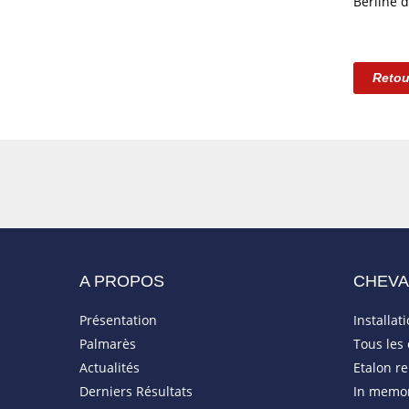
Berline d
Retou
A PROPOS
CHEV
Présentation
Installat
Palmarès
Tous les
Actualités
Etalon r
Derniers Résultats
In memo