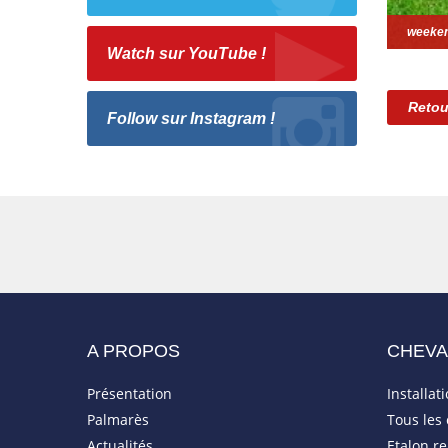
weeken
Watch sur YouTube !
Retou
Follow sur Instagram !
A PROPOS
CHEV
Présentation
Installat
Palmarès
Tous les
Actualités
Etalon r