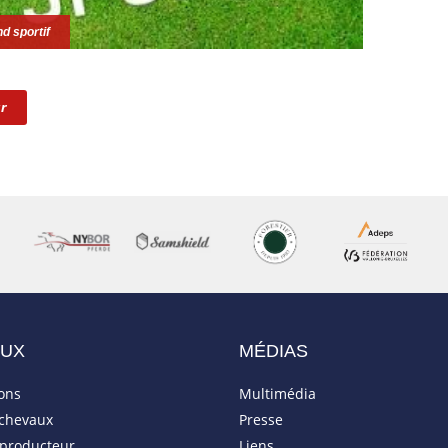
d sportif
r
AUX
MÉDIAS
ions
Multimédia
 chevaux
Presse
eproducteur
Liens