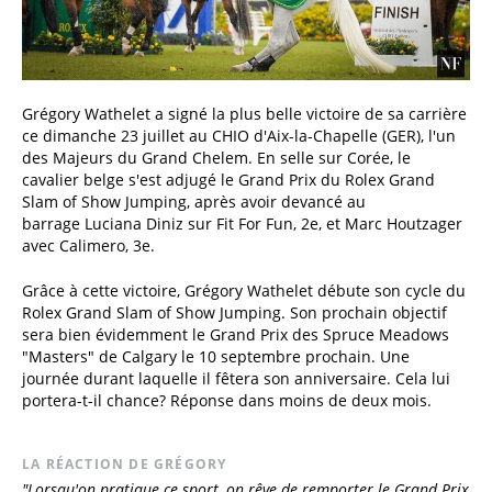
Grégory Wathelet a signé la plus belle victoire de sa carrière
ce dimanche 23 juillet au CHIO d'Aix-la-Chapelle (GER), l'un
des Majeurs du Grand Chelem. En selle sur Corée, le
cavalier belge s'est adjugé le Grand Prix du Rolex Grand
Slam of Show Jumping, après avoir devancé au
barrage Luciana Diniz sur Fit For Fun, 2e, et Marc Houtzager
avec Calimero, 3e.
Grâce à cette victoire, Grégory Wathelet débute son cycle du
Rolex Grand Slam of Show Jumping. Son prochain objectif
sera bien évidemment le Grand Prix des Spruce Meadows
"Masters" de Calgary le 10 septembre prochain. Une
journée durant laquelle il fêtera son anniversaire. Cela lui
portera-t-il chance? Réponse dans moins de deux mois.
LA RÉACTION DE GRÉGORY
"Lorsqu'on pratique ce sport, on rêve de remporter le Grand Prix