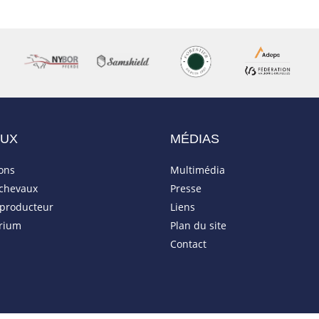
AUX
MÉDIAS
ions
Multimédia
 chevaux
Presse
eproducteur
Liens
rium
Plan du site
Contact