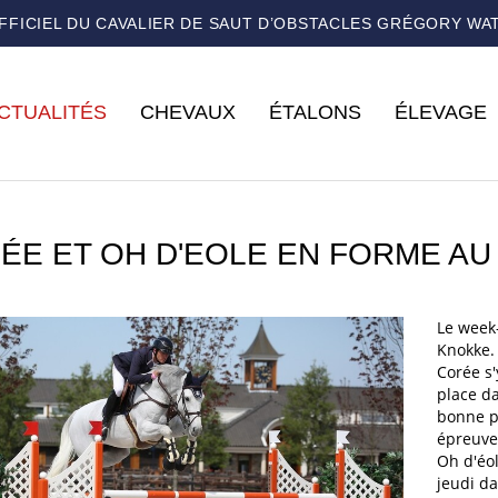
OFFICIEL DU CAVALIER DE SAUT D’OBSTACLES GRÉGORY WA
CTUALITÉS
CHEVAUX
ÉTALONS
ÉLEVAGE
ÉE ET OH D'EOLE EN FORME AU
Le week-
Knokke
Corée s
place da
bonne p
épreuve
Oh d'éol
jeudi d