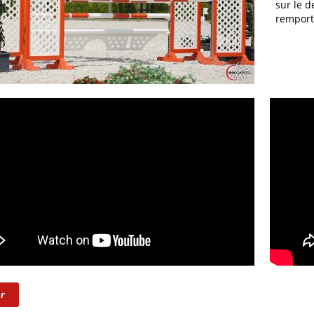
sur le de
remport
r