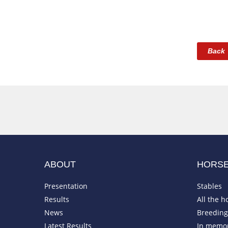
Back
ABOUT
HORS
Presentation
Stables
Results
All the h
News
Breeding 
Latest Results
In memo