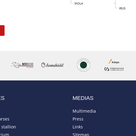
VIOLA
IRUS
ES
MEDIAS
Multimedia
orses
Press
stallion
Links
rium
Sitemap