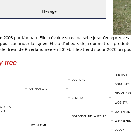
Elevage
e 2008 par Kannan. Elle a évolué sous ma selle jusqu’en épreuves 1
 pour continuer la lignée. Elle a d’ailleurs déjà donné trois produ
 de Brésil de Riverland née en 2019). Elle attends pour 2020 un po
y tree
FURIOSO II
VOLTAIRE
GOGO MOE
KANNAN GFE
NIMMERDO
CEMETA
WOZIETA
A DE LA
E Z
GOTTHARD
GOLDFISCH DE LAUZELLE
WINKELREI
JUST IN TIME
CODEX