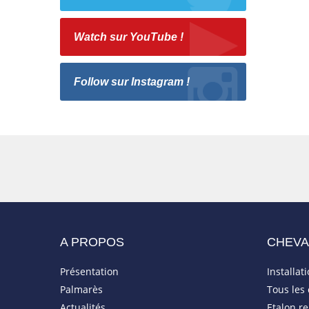
Watch sur YouTube !
Follow sur Instagram !
A PROPOS
CHEV
Présentation
Installat
Palmarès
Tous les
Actualités
Etalon r