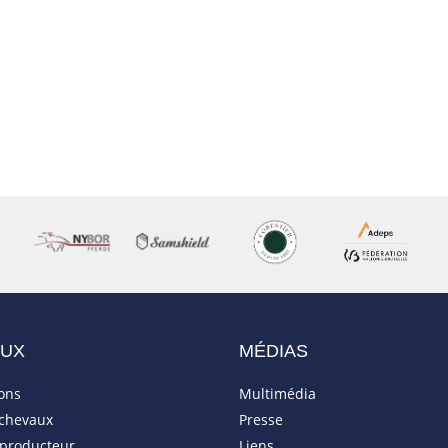
AUX
MÉDIAS
ions
Multimédia
 chevaux
Presse
eproducteur
Liens