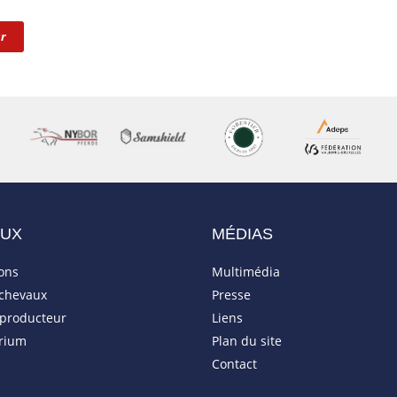
r
AUX
MÉDIAS
ions
Multimédia
 chevaux
Presse
eproducteur
Liens
rium
Plan du site
Contact