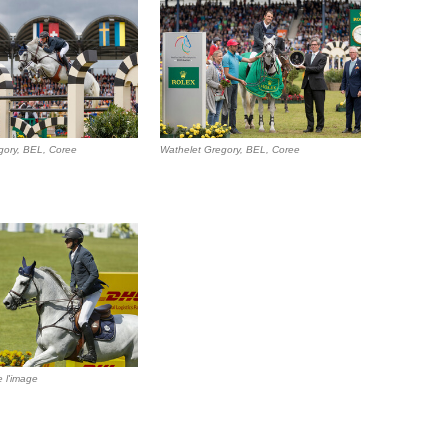
gory, BEL, Coree
Wathelet Gregory, BEL, Coree
e l'image