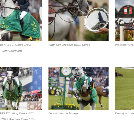
egory, BEL, CoreeCHIO
Wathelet Gregory, BEL, Coree
Wathelet Gre
- Dirk Caremans
HELET riding Coree BEL .
Description de l'image
Description d
e 2017 Aachen Grand Prix