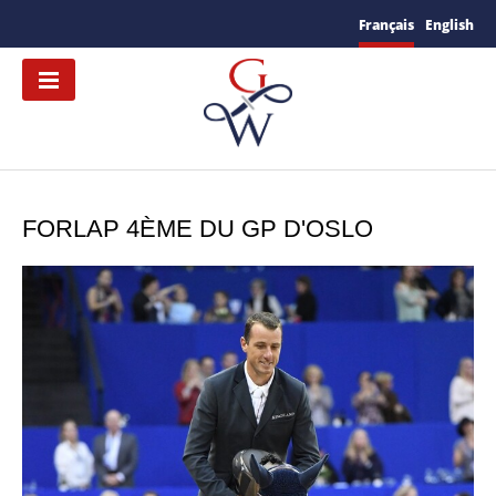
Français
English
FORLAP 4ÈME DU GP D'OSLO