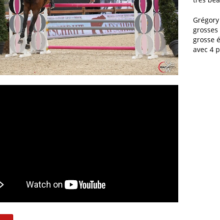
Grégory
grosses 
grosse 
avec 4 p