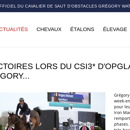
OFFICIEL DU CAVALIER DE SAUT D’OBSTACLES GRÉGORY WA
CTUALITÉS
CHEVAUX
ÉTALONS
ÉLEVAGE
ICTOIRES LORS DU CSI3* D'OPG
GORY...
Grégory 
week-en
pour leu
Iron Man
remporta
phases. 
très be