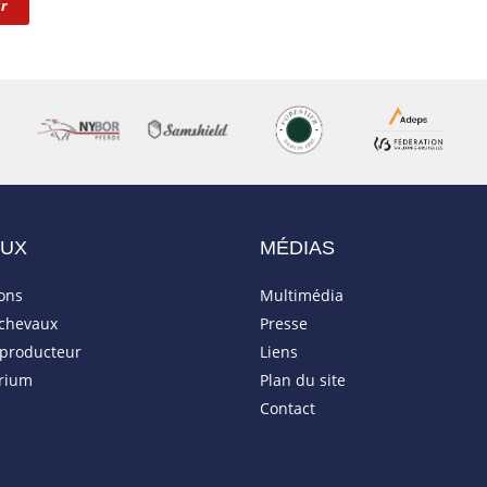
r
AUX
MÉDIAS
ions
Multimédia
 chevaux
Presse
eproducteur
Liens
rium
Plan du site
Contact