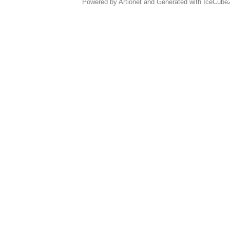
Powered by Artionet
and
Generated with IceCube